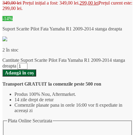
349,00
lei
Prețul inițial a fost: 349,00 lei.
299,00
lei
Prețul curent este:
299,00 lei.
-14%
Suport Scarite Pilot Fata Yamaha R1 2009-2014 stanga dreapta
2 în stoc
Cantitate Suport Scarite Pilot Fata Yamaha R1 2009-2014 stanga
dreapta
Adaugă în coș
Transport GRATUIT la comenzile peste 500 ron
Produs 100% Nou, Aftermarket.
14 zile drept de retur
Comenzile plasate pana in orele 16:00 vor fi expediate in
aceeași zi
Plata Online Securizata