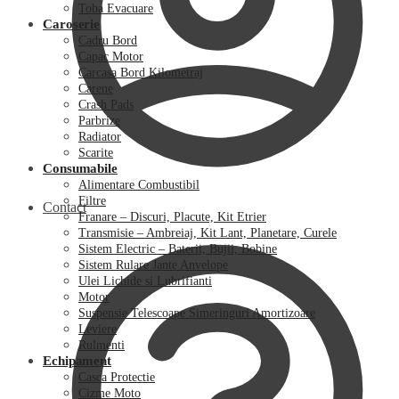
Toba Evacuare
Caroserie
Cadru Bord
Capac Motor
Carcasa Bord Kilometraj
Carene
Crash Pads
Parbrize
Radiator
Scarite
Consumabile
Alimentare Combustibil
Filtre
Contact
Franare – Discuri, Placute, Kit Etrier
Transmisie – Ambreiaj, Kit Lant, Planetare, Curele
Sistem Electric – Baterii, Bujii, Bobine
Sistem Rulare Jante Anvelope
Ulei Lichide si Lubrifianti
Motor
Suspensie Telescoape Simeringuri Amortizoare
Leviere
Rulmenti
Echipament
Casca Protectie
Cizme Moto