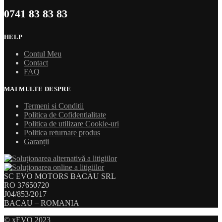
0741 83 83 83
HELP
Contul Meu
Contact
FAQ
MAI MULTE DESPRE
Termeni si Conditii
Politica de Cofidentialitate
Politica de utilizare Cookie-uri
Politica returnare produs
Garanții
SC EVO MOTORS BACAU SRL
RO 37650720
J04/853/2017
BACAU – ROMANIA
© xEVO 2023