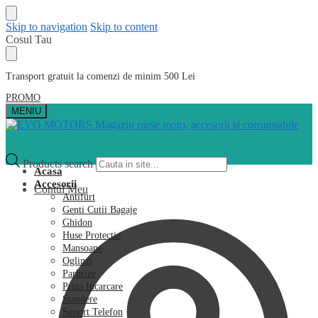
Skip to navigation
Skip to content
Cosul Tau
Transport gratuit la comenzi de minim 500 Lei
PROMO
MENIU
Products search
Acasa
Accesorii
Contul Meu
Antifurt
Genti Cutii Bagaje
Ghidon
Huse Protectie
Mansoane
Oglinzi
Parbrize
Priza Incarcare
Standere
Suport Telefon