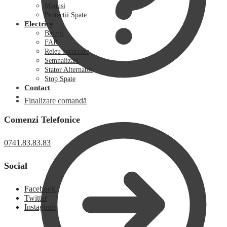
Manusi
Protectii Spate
Electrice
Baterii
FAR
Releu Incarcare
Semnalizari
Stator Alternator
Stop Spate
Contact
Finalizare comandă
Comenzi Telefonice
0741.83.83.83
Social
Facebook
Twitter
Instagram
0,00
lei
0