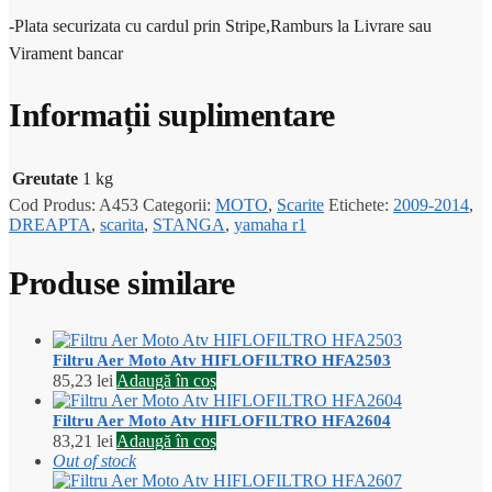
-Plata securizata cu cardul prin Stripe,Ramburs la Livrare sau
Virament bancar
Informații suplimentare
Greutate
1 kg
Cod Produs:
A453
Categorii:
MOTO
,
Scarite
Etichete:
2009-2014
,
DREAPTA
,
scarita
,
STANGA
,
yamaha r1
Produse similare
Filtru Aer Moto Atv HIFLOFILTRO HFA2503
85,23
lei
Adaugă în coș
Filtru Aer Moto Atv HIFLOFILTRO HFA2604
83,21
lei
Adaugă în coș
Out of stock